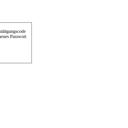
stätigungscode
 neues Passwort